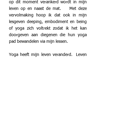
op dit moment verankerd wordt in mijn
leven op en naast de mat. Met deze
vervolmaking hoop ik dat ook in mijn
lesgeven deeping, embodiment en being
of yoga zich voltrekt zodat ik het kan
doorgeven aan diegenen die hun yoga
pad bewandelen via mijn lessen.
Yoga heeft mijn leven veranderd. Leven
in het hier & nu, veranderingen niet met
angst het hoofd bieden maar vanuit
innerlijk aanvoelen en stilaan vertrouwen
opbouwen in mijn lichaam, gedachten en
gevoelens, dat is wat yoga me bijbrengt.
En is het evenwicht dan toch even zoek ?
Dan sta ik veel sneller terug op de 'rails'
door yoga te (be)leven.
H o p e t o i n s p i r e y o u