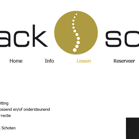
Home
Info
Lessen
Reserveer
tting
lossend en/of ondersteunend
rectie
n Schoten