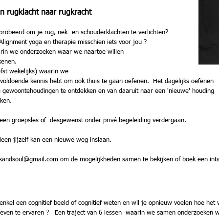
an rugklacht naar rugkracht
beerd om je rug, nek- en schouderklachten te verlichten?
 Alignment yoga en therapie misschien iets voor jou ?
arin we onderzoeken waar we naartoe willen
ekenen.
efst wekelijks) waarin we
 voldoende kennis hebt om ook thuis te gaan oefenen. Het dagelijks oefenen
 je gewoontehoudingen te ontdekken en van daaruit naar een 'nieuwe' houding
rken.
een groepsles of desgewenst onder privé begeleiding verdergaan.
leen jijzelf kan een nieuwe weg inslaan.
kandsoul@gmail.com
om de mogelijkheden samen te bekijken of boek een inta
l een cognitief beeld of cognitief weten en wil je opnieuw voelen hoe het 
ven te ervaren ? Een traject van 6 lessen waarin we samen onderzoeken we