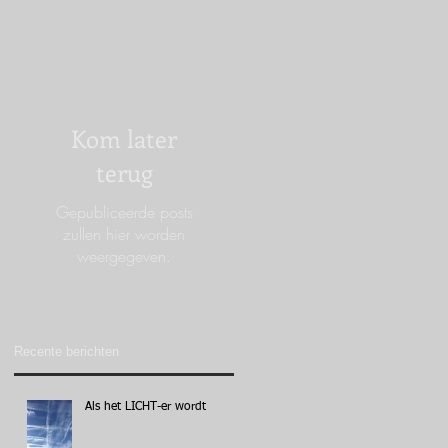
Kom later
terug
Gepubliceerde posts
zullen hier worden
weergegeven.
Recente berichten
Als het LICHT-er wordt