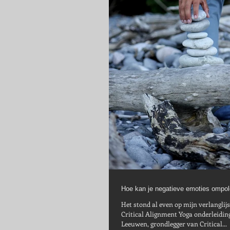
Hoe kan je negatieve emoties ompo
Het stond al even op mijn verlanglijstje: één
Critical Alignment Yoga onderleiding van G
Leeuwen, grondlegger van Critical...