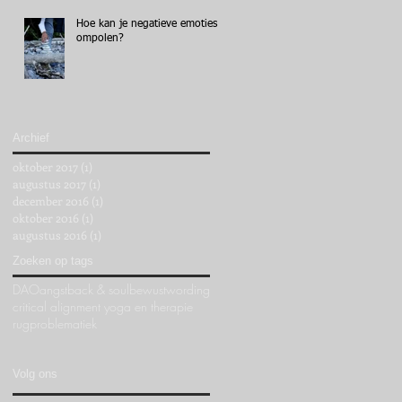
Hoe kan je negatieve emoties
ompolen?
Archief
oktober 2017
(1)
1 post
augustus 2017
(1)
1 post
december 2016
(1)
1 post
oktober 2016
(1)
1 post
augustus 2016
(1)
1 post
Zoeken op tags
DAO
angst
back & soul
bewustwording
critical alignment yoga en therapie
rugproblematiek
Volg ons