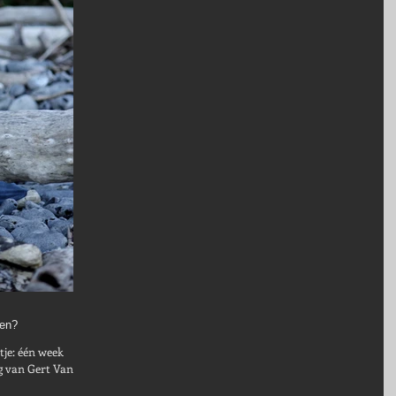
len?
 week
ert Van