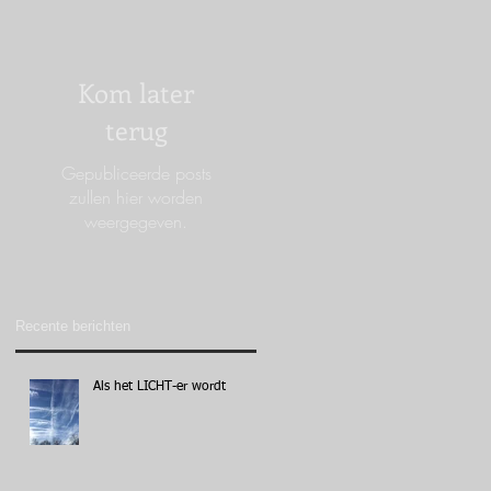
Kom later
terug
Gepubliceerde posts
zullen hier worden
weergegeven.
Recente berichten
Als het LICHT-er wordt