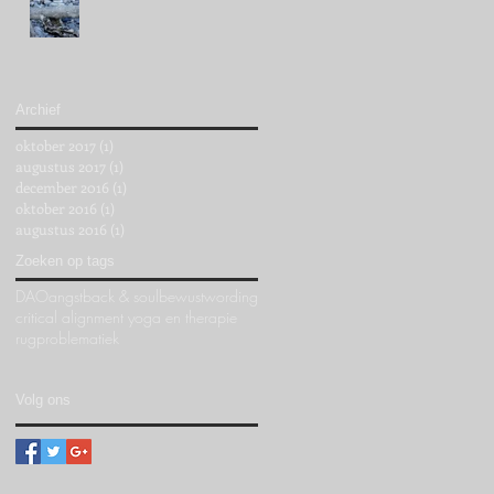
Archief
oktober 2017
(1)
1 post
augustus 2017
(1)
1 post
december 2016
(1)
1 post
oktober 2016
(1)
1 post
augustus 2016
(1)
1 post
Zoeken op tags
DAO
angst
back & soul
bewustwording
critical alignment yoga en therapie
rugproblematiek
Volg ons