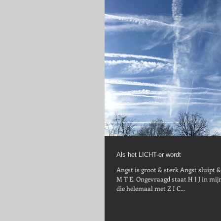
Als het LICHT-er wordt
Angst is groot & sterk Angst sluipt & kru
M T E. Ongevraagd staat H I J in mijn ruimte en vult
die helemaal met Z I C...